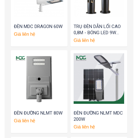
ĐÈN MDC DRAGON 60W
TRỤ ĐÈN DẪN LỐI CAO
0,8M - BÓNG LED 9W
Giá liên hệ
E27
Giá liên hệ
ĐÈN ĐƯỜNG NLMT 80W
ĐÈN ĐƯỜNG NLMT MDC
200W
Giá liên hệ
Giá liên hệ