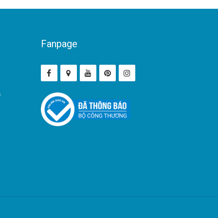
Fanpage
ả