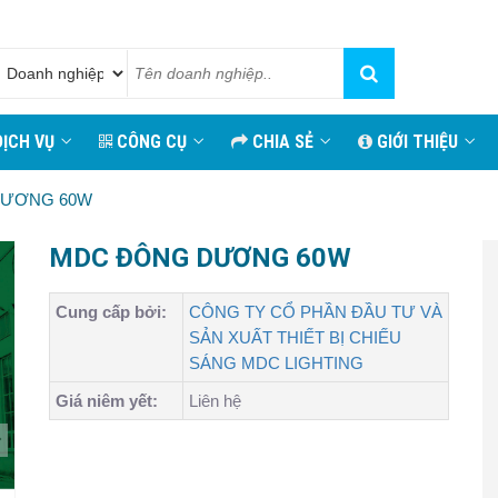
ỊCH VỤ
CÔNG CỤ
CHIA SẺ
GIỚI THIỆU
DƯƠNG 60W
MDC ĐÔNG DƯƠNG 60W
Cung cấp bởi:
CÔNG TY CỔ PHẦN ĐẦU TƯ VÀ
SẢN XUẤT THIẾT BỊ CHIẾU
SÁNG MDC LIGHTING
Giá niêm yết:
Liên hệ