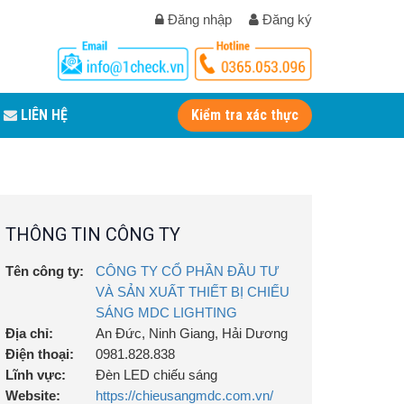
Đăng nhập
Đăng ký
LIÊN HỆ
Kiểm tra xác thực
THÔNG TIN CÔNG TY
Tên công ty:
CÔNG TY CỔ PHẦN ĐẦU TƯ
VÀ SẢN XUẤT THIẾT BỊ CHIẾU
SÁNG MDC LIGHTING
Địa chỉ:
An Đức, Ninh Giang, Hải Dương
Điện thoại:
0981.828.838
Lĩnh vực:
Đèn LED chiếu sáng
Website:
https://chieusangmdc.com.vn/