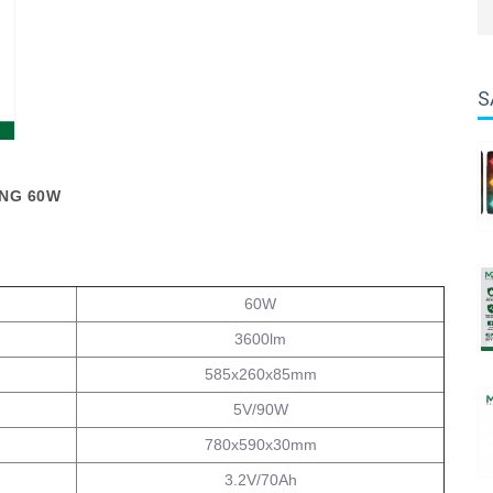
S
NG 60W
60W
3600lm
585x260x85mm
5V/90W
780x590x30mm
3.2V/70Ah