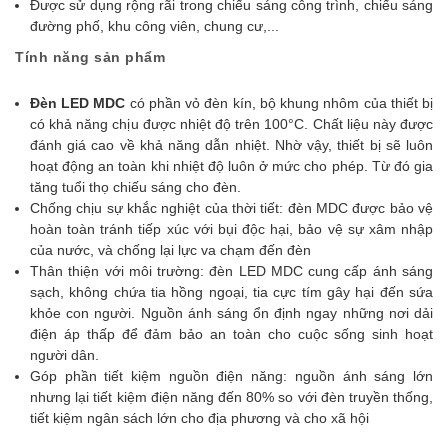
Được sử dụng rộng rãi trong chiếu sáng công trình, chiếu sáng
đường phố, khu công viên, chung cư,...
Tính năng sản phẩm
Đèn LED MDC
có
phần vỏ đèn kín, bộ khung nhôm của thiết bị
có khả năng chịu được nhiệt độ trên 100°C. Chất liệu này được
đánh giá cao về khả năng dẫn nhiệt. Nhờ vậy, thiết bị sẽ luôn
hoạt động an toàn khi nhiệt độ luôn ở mức cho phép. Từ đó gia
tăng tuổi thọ chiếu sáng cho đèn.
Chống chịu sự khắc nghiệt của thời tiết: đèn MDC được bảo vệ
hoàn toàn tránh tiếp xúc với bụi độc hại, bảo vệ sự xâm nhập
của nước, và chống lại lực va chạm đến đèn
Thân thiện với môi trường: đèn LED MDC cung cấp ánh sáng
sạch, không chứa tia hồng ngoại, tia cực tím gây hại đến sứa
khỏe con người. Nguồn ánh sáng ổn định ngay những nơi dải
điện áp thấp để đảm bảo an toàn cho cuộc sống sinh hoạt
người dân.
Góp phần tiết kiệm nguồn điện năng: nguồn ánh sáng lớn
nhưng lại tiết kiệm điện năng đến 80% so với đèn truyền thống,
tiết kiệm ngân sách lớn cho địa phương và cho xã hội