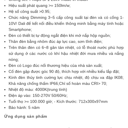
Hiệu suất phát quang >= 150lm/w;
Hệ số công suất >0.95;
Chức năng Dimming 3~5 cấp công suất tại đèn và có cổng 1-
10V/ Dali để kết nối điều khiển thông minh bằng máy tính hoặc
Smartphone;
Đèn có thiết bị tự động ngắt điện khi mở nắp hộp nguồn;
Thân đèn bằng nhôm đúc áp lực cao, sơn tĩnh điện;
Trên thân đèn có 6~8 gân tản nhiệt, có lỗ thoát nước phù hợp
sử dụng ở các nước có khí hậu nhiệt đới mưa nhiều và nắng
nóng;
Đèn có Logo đúc nổi thương hiệu của nhà sản xuất;
Cổ đèn gập được góc 90 độ, thích hợp với nhiều kiểu lắp đặt;
Kính đèn thủy tinh cường lực chịu nhiệt, độ chịu va đập IK08;
Khả năng chống thấm IP66;Chỉ số hoàn màu CRI> 70;
Nhiệt độ màu: 4000K(trung tính)
Điện áp vào: 150-270V 50/60Hz;
Tuổi thọ >= 100.000 giờ; - Kích thước: 712x300x97mm
Bảo hành: 5 năm
Ứng dụng sản phẩm