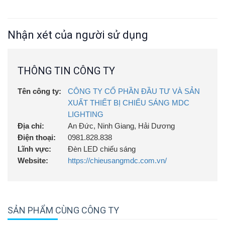
Nhận xét của người sử dụng
THÔNG TIN CÔNG TY
Tên công ty:
CÔNG TY CỔ PHẦN ĐẦU TƯ VÀ SẢN
XUẤT THIẾT BỊ CHIẾU SÁNG MDC
LIGHTING
Địa chỉ:
An Đức, Ninh Giang, Hải Dương
Điện thoại:
0981.828.838
Lĩnh vực:
Đèn LED chiếu sáng
Website:
https://chieusangmdc.com.vn/
SẢN PHẨM CÙNG CÔNG TY