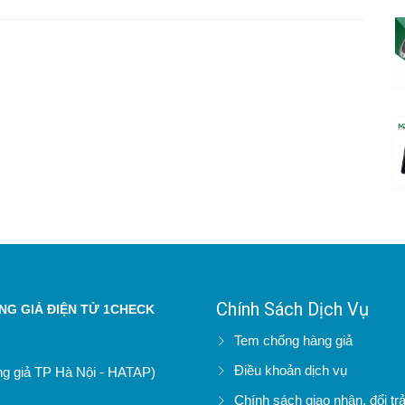
Chính Sách Dịch Vụ
G GIẢ ĐIỆN TỬ 1CHECK
Tem chống hàng giả
Điều khoản dịch vụ
àng giả TP Hà Nội - HATAP)
Chính sách giao nhận, đổi tr