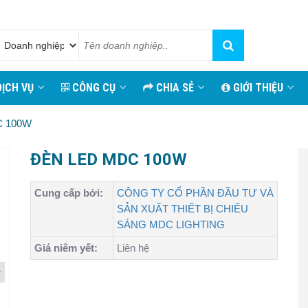
ỊCH VỤ
CÔNG CỤ
CHIA SẺ
GIỚI THIỆU
C 100W
ĐÈN LED MDC 100W
Cung cấp bởi:
CÔNG TY CỔ PHẦN ĐẦU TƯ VÀ
SẢN XUẤT THIẾT BỊ CHIẾU
SÁNG MDC LIGHTING
Giá niêm yết:
Liên hệ