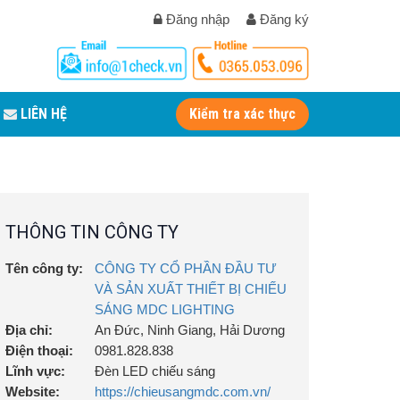
Đăng nhập
Đăng ký
LIÊN HỆ
Kiểm tra xác thực
THÔNG TIN CÔNG TY
Tên công ty:
CÔNG TY CỔ PHẦN ĐẦU TƯ
VÀ SẢN XUẤT THIẾT BỊ CHIẾU
SÁNG MDC LIGHTING
Địa chỉ:
An Đức, Ninh Giang, Hải Dương
Điện thoại:
0981.828.838
Lĩnh vực:
Đèn LED chiếu sáng
Website:
https://chieusangmdc.com.vn/