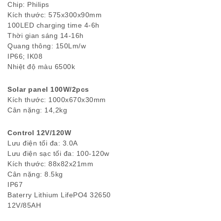
Chip: Philips
Kích thước: 575x300x90mm
100LED charging time 4-6h
Thời gian sáng 14-16h
Quang thông: 150Lm/w
IP66; IK08
Nhiệt độ màu 6500k
Solar panel 100W/2pcs
Kích thước: 1000x670x30mm
Cân nặng: 14,2kg
Control 12V/120W
Lưu điện tối đa: 3.0A
Lưu điện sạc tối đa: 100-120w
Kích thước: 88x82x21mm
Cân nặng: 8.5kg
IP67
Baterry Lithium LifePO4 32650
12V/85AH