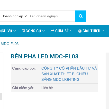
ỊCH VỤ
CÔNG CỤ
CHIA SẺ
GIỚI THIỆU
 MDC-FL03
ĐÈN PHA LED MDC-FL03
Cung cấp bởi:
CÔNG TY CỔ PHẦN ĐẦU TƯ VÀ
SẢN XUẤT THIẾT BỊ CHIẾU
SÁNG MDC LIGHTING
Giá niêm yết:
Liên hệ