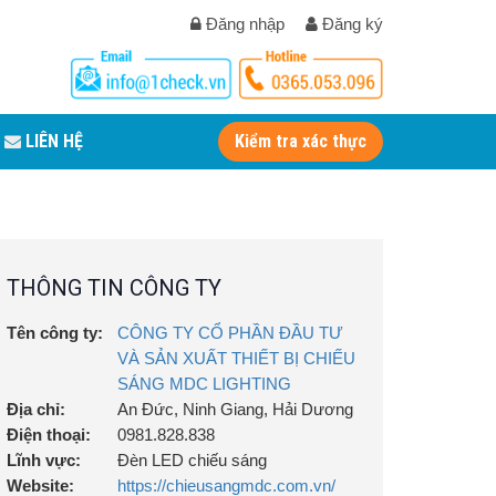
Đăng nhập
Đăng ký
LIÊN HỆ
Kiểm tra xác thực
THÔNG TIN CÔNG TY
Tên công ty:
CÔNG TY CỔ PHẦN ĐẦU TƯ
VÀ SẢN XUẤT THIẾT BỊ CHIẾU
SÁNG MDC LIGHTING
Địa chỉ:
An Đức, Ninh Giang, Hải Dương
Điện thoại:
0981.828.838
Lĩnh vực:
Đèn LED chiếu sáng
Website:
https://chieusangmdc.com.vn/