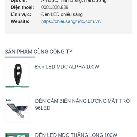
Địa chỉ:
An Đức, Ninh Giang, Hải Dương
Điện thoại:
0981.828.838
Lĩnh vực:
Đèn LED chiếu sáng
Website:
https://chieusangmdc.com.vn/
SẢN PHẨM CÙNG CÔNG TY
Đèn LED MDC ALPHA 100W
ĐÈN CẢM BIẾN NĂNG LƯỢNG MẶT TRỜI
96LED
ĐÈN LED MDC THĂNG LONG 100W