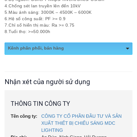
4.Chống sét lan truyền lên đến 10kV
5.Màu ánh sáng: 3000K – 4500K – 6000K
6.Hệ số công suất: PF >= 0.9
7.Chỉ số hiển thị màu: Ra >= 0.75
8.Tuổi thọ: >=50.000h
Kênh phân phối, bán hàng
Website:
https://chieusangmdc.com.vn/
Nhận xét của người sử dụng
THÔNG TIN CÔNG TY
Tên công ty:
CÔNG TY CỔ PHẦN ĐẦU TƯ VÀ SẢN
XUẤT THIẾT BỊ CHIẾU SÁNG MDC
LIGHTING