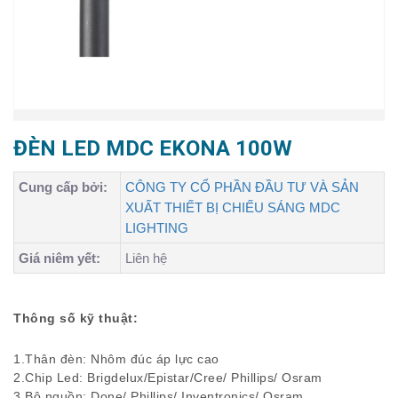
ĐÈN LED MDC EKONA 100W
Cung cấp bởi:
CÔNG TY CỔ PHẦN ĐẦU TƯ VÀ SẢN
XUẤT THIẾT BỊ CHIẾU SÁNG MDC
LIGHTING
Giá niêm yết:
Liên hệ
Thông số kỹ thuật:
1.Thân đèn: Nhôm đúc áp lực cao
2.Chip Led: Brigdelux/Epistar/Cree/ Phillips/ Osram
3.Bộ nguồn: Done/ Phillips/ Inventronics/ Osram