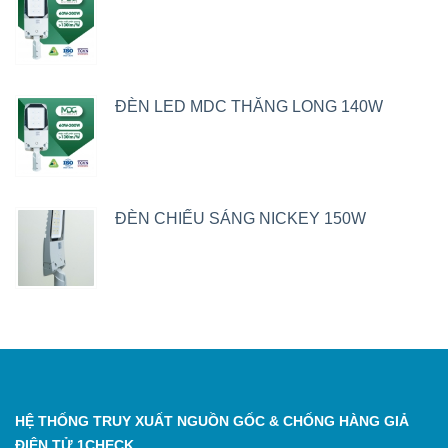
ĐÈN LED MDC THĂNG LONG 140W
ĐÈN CHIẾU SÁNG NICKEY 150W
HỆ THỐNG TRUY XUẤT NGUỒN GỐC & CHỐNG HÀNG GIẢ
ĐIỆN TỬ 1CHECK