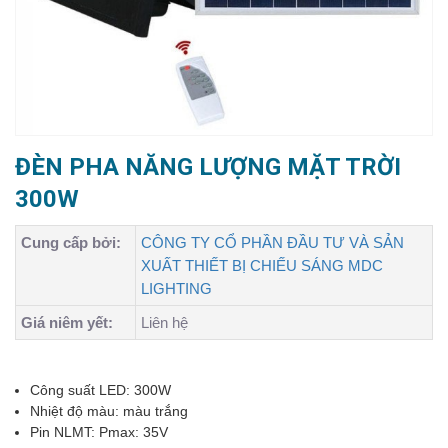
ĐÈN PHA NĂNG LƯỢNG MẶT TRỜI
300W
Cung cấp bởi:
CÔNG TY CỔ PHẦN ĐẦU TƯ VÀ SẢN
XUẤT THIẾT BỊ CHIẾU SÁNG MDC
LIGHTING
Giá niêm yết:
Liên hệ
Công suất LED: 300W
Nhiệt độ màu: màu trắng
Pin NLMT:
Pmax: 35V