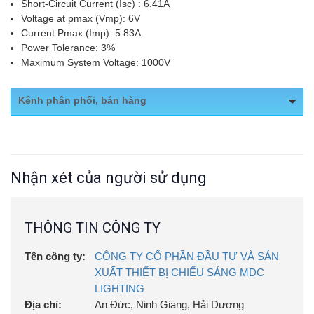
Short-Circuit Current (Isc) : 6.41A
Voltage at pmax (Vmp): 6V
Current Pmax (Imp): 5.83A
Power Tolerance: 3%
Maximum System Voltage: 1000V
Kênh phân phối, bán hàng
Website:
https://chieusangmdc.com.vn/
Nhận xét của người sử dụng
THÔNG TIN CÔNG TY
Tên công ty:
CÔNG TY CỔ PHẦN ĐẦU TƯ VÀ SẢN
XUẤT THIẾT BỊ CHIẾU SÁNG MDC
LIGHTING
Địa chỉ:
An Đức, Ninh Giang, Hải Dương