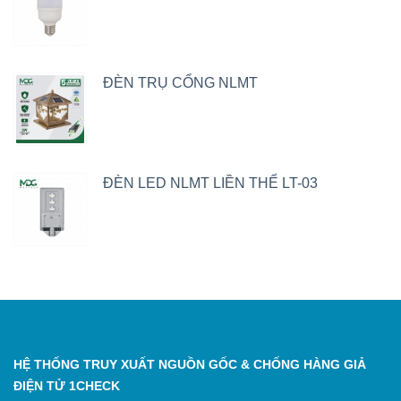
ĐÈN TRỤ CỔNG NLMT
ĐÈN LED NLMT LIỀN THỂ LT-03
HỆ THỐNG TRUY XUẤT NGUỒN GỐC & CHỐNG HÀNG GIẢ
ĐIỆN TỬ 1CHECK