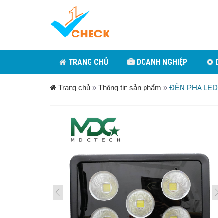
TRANG CHỦ
DOANH NGHIỆP
D
Trang chủ
»
Thông tin sản phẩm
»
ĐÈN PHA LED