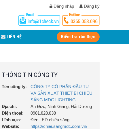
Đăng nhập
Đăng ký
LIÊN HỆ
Kiểm tra xác thực
THÔNG TIN CÔNG TY
Tên công ty:
CÔNG TY CỔ PHẦN ĐẦU TƯ
VÀ SẢN XUẤT THIẾT BỊ CHIẾU
SÁNG MDC LIGHTING
Địa chỉ:
An Đức, Ninh Giang, Hải Dương
Điện thoại:
0981.828.838
Lĩnh vực:
Đèn LED chiếu sáng
Website:
https://chieusangmdc.com.vn/