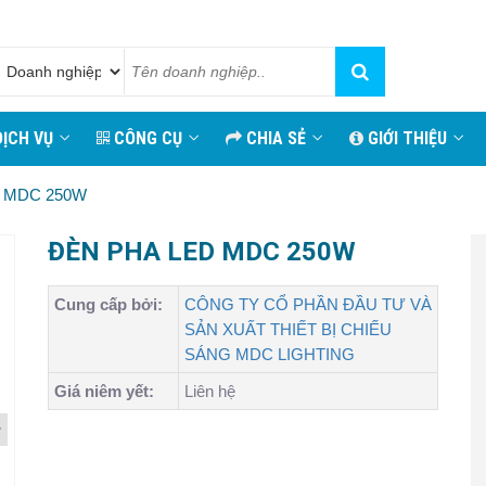
ỊCH VỤ
CÔNG CỤ
CHIA SẺ
GIỚI THIỆU
 MDC 250W
ĐÈN PHA LED MDC 250W
Cung cấp bởi:
CÔNG TY CỔ PHẦN ĐẦU TƯ VÀ
SẢN XUẤT THIẾT BỊ CHIẾU
SÁNG MDC LIGHTING
Giá niêm yết:
Liên hệ