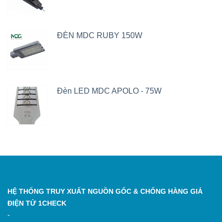
ĐÈN MDC RUBY 150W
Đèn LED MDC APOLO - 75W
HỆ THỐNG TRUY XUẤT NGUỒN GỐC & CHỐNG HÀNG GIẢ
ĐIỆN TỬ 1CHECK
-