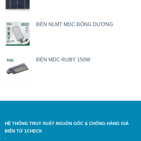
ĐÈN NLMT MDC ĐÔNG DƯƠNG
ĐÈN MDC RUBY 150W
HỆ THỐNG TRUY XUẤT NGUỒN GỐC & CHỐNG HÀNG GIẢ
ĐIỆN TỬ 1CHECK
-