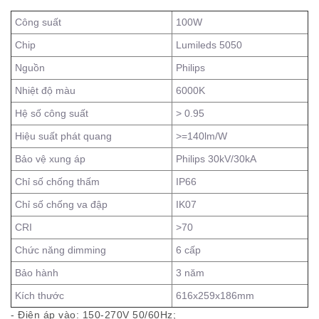
Công suất
100W
Chip
Lumileds 5050
Nguồn
Philips
Nhiệt độ màu
6000K
Hệ số công suất
> 0.95
Hiệu suất phát quang
>=140lm/W
Bảo vệ xung áp
Philips 30kV/30kA
Chỉ số chống thấm
IP66
Chỉ số chống va đập
IK07
CRI
>70
Chức năng dimming
6 cấp
Bảo hành
3 năm
Kích thước
616x259x186mm
- Điện áp vào: 150-270V 50/60Hz;