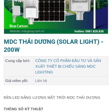
MDC THÁI DƯƠNG (SOLAR LIGHT) -
200W
Cung cấp bởi:
CÔNG TY CỔ PHẦN ĐẦU TƯ VÀ SẢN
XUẤT THIẾT BỊ CHIẾU SÁNG MDC
LIGHTING
Giá niêm yết:
Liên hệ
ĐÈN LED NĂNG LƯỢNG MẶT TRỜI MDC THÁI DƯƠNG
THÔNG SỐ KỸ THUẬT