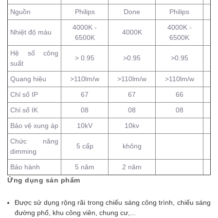
Nguồn
Philips
Done
Philips
4000K -
4000K -
Nhiệt độ màu
4000K
6500K
6500K
Hệ số công
> 0.95
>0.95
>0.95
suất
Quang hiệu
>110lm/w
>110lm/w
>110lm/w
Chỉ số IP
67
67
66
Chỉ số IK
08
08
08
Bảo vệ xung áp
10kV
10kv
Chức năng
5 cấp
không
dimming
Bảo hành
5 năm
2 năm
Ứng dụng sản phẩm
Được sử dụng rộng rãi trong chiếu sáng công trình, chiếu sáng
đường phố, khu công viên, chung cư,...