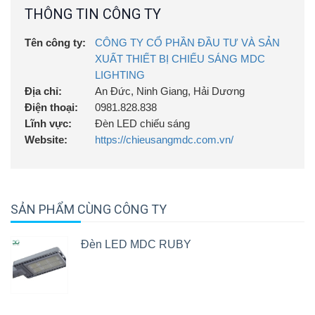
THÔNG TIN CÔNG TY
Tên công ty:
CÔNG TY CỔ PHẦN ĐẦU TƯ VÀ SẢN
XUẤT THIẾT BỊ CHIẾU SÁNG MDC
LIGHTING
Địa chỉ:
An Đức, Ninh Giang, Hải Dương
Điện thoại:
0981.828.838
Lĩnh vực:
Đèn LED chiếu sáng
Website:
https://chieusangmdc.com.vn/
SẢN PHẨM CÙNG CÔNG TY
Đèn LED MDC RUBY