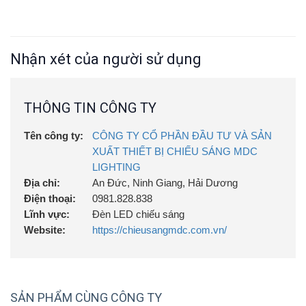
Nhận xét của người sử dụng
THÔNG TIN CÔNG TY
Tên công ty:
CÔNG TY CỔ PHẦN ĐẦU TƯ VÀ SẢN
XUẤT THIẾT BỊ CHIẾU SÁNG MDC
LIGHTING
Địa chỉ:
An Đức, Ninh Giang, Hải Dương
Điện thoại:
0981.828.838
Lĩnh vực:
Đèn LED chiếu sáng
Website:
https://chieusangmdc.com.vn/
SẢN PHẨM CÙNG CÔNG TY