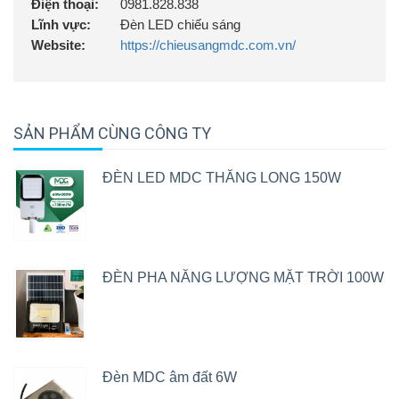
Điện thoại:
0981.828.838
Lĩnh vực:
Đèn LED chiếu sáng
Website:
https://chieusangmdc.com.vn/
SẢN PHẨM CÙNG CÔNG TY
ĐÈN LED MDC THĂNG LONG 150W
ĐÈN PHA NĂNG LƯỢNG MẶT TRỜI 100W
Đèn MDC âm đất 6W