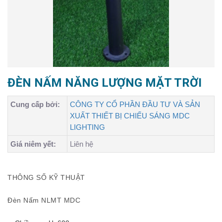
ĐÈN NẤM NĂNG LƯỢNG MẶT TRỜI
Cung cấp bởi:
CÔNG TY CỔ PHẦN ĐẦU TƯ VÀ SẢN
XUẤT THIẾT BỊ CHIẾU SÁNG MDC
LIGHTING
Giá niêm yết:
Liên hệ
THÔNG SỐ KỸ THUẬT
Đèn Nấm NLMT MDC