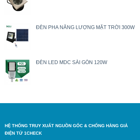
ĐÈN PHA NĂNG LƯỢNG MẶT TRỜI 300W
ĐÈN LED MDC SÀI GÒN 120W
HỆ THỐNG TRUY XUẤT NGUỒN GỐC & CHỐNG HÀNG GIẢ
ĐIỆN TỬ 1CHECK