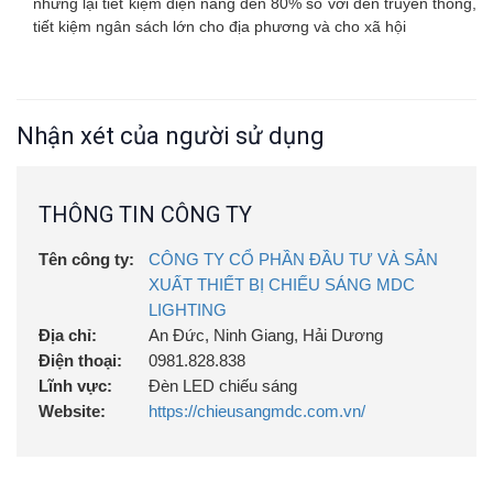
nhưng lại tiết kiệm điện năng đến 80% so với đèn truyền thống,
tiết kiệm ngân sách lớn cho địa phương và cho xã hội
Nhận xét của người sử dụng
THÔNG TIN CÔNG TY
Tên công ty:
CÔNG TY CỔ PHẦN ĐẦU TƯ VÀ SẢN
XUẤT THIẾT BỊ CHIẾU SÁNG MDC
LIGHTING
Địa chỉ:
An Đức, Ninh Giang, Hải Dương
Điện thoại:
0981.828.838
Lĩnh vực:
Đèn LED chiếu sáng
Website:
https://chieusangmdc.com.vn/