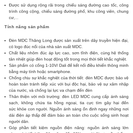
Được sử dụng rộng rãi trong chiếu sáng đường cao tốc, công
trình công cộng, chiếu sáng đường phố, khu công viên, chung
cư,...
Tính năng sản phẩm
Đèn MDC Thăng Long được sản xuất trên dây truyền hiện đại,
có logo đúc nổi của nhà sản xuất MDC.
Chất liệu nhôm đúc áp lực cao, sơn tĩnh điện, cùng hệ thống
tản nhiệt giúp đèn hoạt động tốt trong mọi thời tiết khắc nghiệt.
Sản phẩm có cổng 1-10V/ Dali để kết nối điều khiển thông minh
bằng máy tính hoặc smartphone.
Chống chịu sự khắc nghiệt của thời tiết: đèn MDC được bảo vệ
hoàn toàn tránh tiếp xúc với bụi độc hại, bảo vệ sự xâm nhập
của nước, và chống lại lực va chạm đến đèn
Thân thiện với môi trường: đèn LED MDC cung cấp ánh sáng
sạch, không chứa tia hồng ngoại, tia cực tím gây hại đến
sức khỏe con người. Nguồn ánh sáng ổn định ngay những nơi
dải điện áp thấp để đảm bảo an toàn cho cuộc sống sinh hoạt
người dân.
Góp phần tiết kiệm nguồn điện năng: nguồn ánh sáng lớn