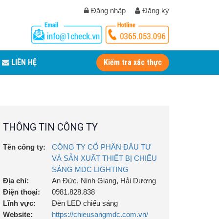
Đăng nhập
Đăng ký
LIÊN HỆ
Kiểm tra xác thực
THÔNG TIN CÔNG TY
Tên công ty:
CÔNG TY CỔ PHẦN ĐẦU TƯ
VÀ SẢN XUẤT THIẾT BỊ CHIẾU
SÁNG MDC LIGHTING
Địa chỉ:
An Đức, Ninh Giang, Hải Dương
Điện thoại:
0981.828.838
Lĩnh vực:
Đèn LED chiếu sáng
Website:
https://chieusangmdc.com.vn/