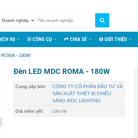
ỊCH VỤ
CÔNG CỤ
CHIA SẺ
GIỚI THIỆU
 ROMA - 180W
Đèn LED MDC ROMA - 180W
Cung cấp bởi:
CÔNG TY CỔ PHẦN ĐẦU TƯ VÀ
SẢN XUẤT THIẾT BỊ CHIẾU
SÁNG MDC LIGHTING
Giá niêm yết:
Liên hệ