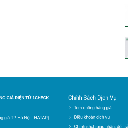
Chính Sách Dịch Vụ
G GIẢ ĐIỆN TỬ 1CHECK
Tem chống hàng giả
Điều khoản dịch vụ
àng giả TP Hà Nội - HATAP)
Chính sách giao nhận, đổi tr