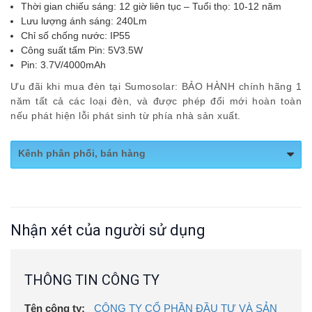
Thời gian chiếu sáng: 12 giờ liên tục – Tuổi thọ: 10-12 năm
Lưu lượng ánh sáng: 240Lm
Chỉ số chống nước: IP55
Công suất tấm Pin: 5V3.5W
Pin: 3.7V/4000mAh
Ưu đãi khi mua đèn tại Sumosolar: BẢO HÀNH chính hãng 1
năm tất cả các loại đèn, và được phép đổi mới hoàn toàn
nếu phát hiện lỗi phát sinh từ phía nhà sản xuất.
Kênh phân phối, bán hàng
Website:
https://chieusangmdc.com.vn/
Nhận xét của người sử dụng
THÔNG TIN CÔNG TY
Tên công ty:
CÔNG TY CỔ PHẦN ĐẦU TƯ VÀ SẢN