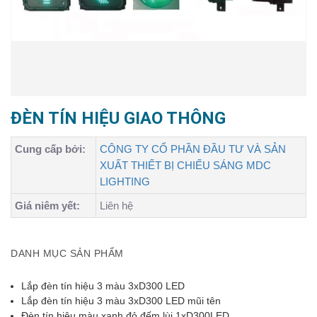
ĐÈN TÍN HIỆU GIAO THÔNG
Cung cấp bởi:
CÔNG TY CỔ PHẦN ĐẦU TƯ VÀ SẢN
XUẤT THIẾT BỊ CHIẾU SÁNG MDC
LIGHTING
Giá niêm yết:
Liên hệ
DANH MỤC SẢN PHẨM
Lắp đèn tín hiệu 3 màu 3xD300 LED
Lắp đèn tín hiệu 3 màu 3xD300 LED mũi tên
Đèn tín hiệu màu xanh đỏ đếm lùi 1xD300LED