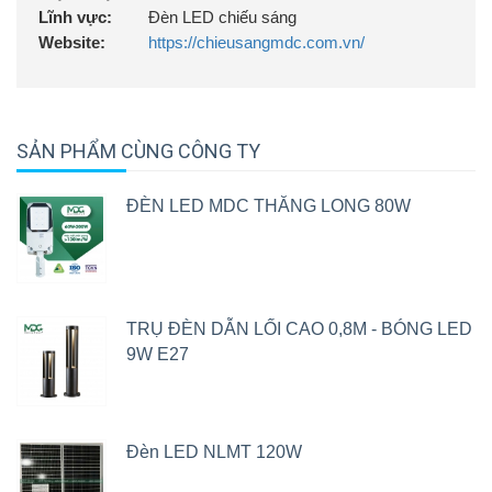
Lĩnh vực:
Đèn LED chiếu sáng
Website:
https://chieusangmdc.com.vn/
SẢN PHẨM CÙNG CÔNG TY
ĐÈN LED MDC THĂNG LONG 80W
TRỤ ĐÈN DẪN LỐI CAO 0,8M - BÓNG LED
9W E27
Đèn LED NLMT 120W