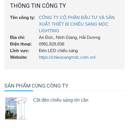
THÔNG TIN CÔNG TY
Tên công ty:
CÔNG TY CỔ PHẦN ĐẦU TƯ VÀ SẢN
XUẤT THIẾT BỊ CHIẾU SÁNG MDC
LIGHTING
Địa chỉ:
An Đức, Ninh Giang, Hải Dương
Điện thoại:
0981.828.838
Lĩnh vực:
Đèn LED chiếu sáng
Website:
https://chieusangmdc.com.vn/
SẢN PHẨM CÙNG CÔNG TY
Cột đèn chiếu sáng rời cần