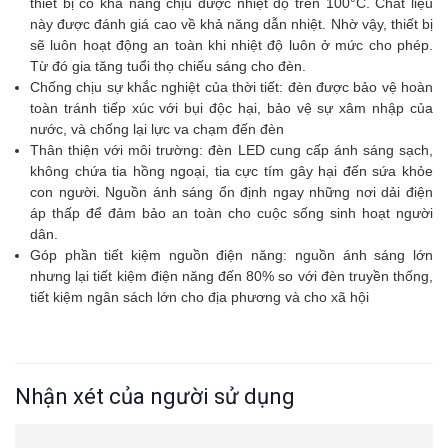
thiết bị có khả năng chịu được nhiệt độ trên 100°C. Chất liệu
này được đánh giá cao về khả năng dẫn nhiệt. Nhờ vậy, thiết bị
sẽ luôn hoạt động an toàn khi nhiệt độ luôn ở mức cho phép.
Từ đó gia tăng tuổi thọ chiếu sáng cho đèn.
Chống chịu sự khắc nghiệt của thời tiết: đèn được bảo vệ hoàn
toàn tránh tiếp xúc với bụi độc hại, bảo vệ sự xâm nhập của
nước, và chống lại lực va chạm đến đèn
Thân thiện với môi trường: đèn LED cung cấp ánh sáng sạch,
không chứa tia hồng ngoại, tia cực tím gây hại đến sứa khỏe
con người. Nguồn ánh sáng ổn định ngay những nơi dải điện
áp thấp để đảm bảo an toàn cho cuộc sống sinh hoạt người
dân.
Góp phần tiết kiệm nguồn điện năng: nguồn ánh sáng lớn
nhưng lại tiết kiệm điện năng đến 80% so với đèn truyền thống,
tiết kiệm ngân sách lớn cho địa phương và cho xã hội
Nhận xét của người sử dụng