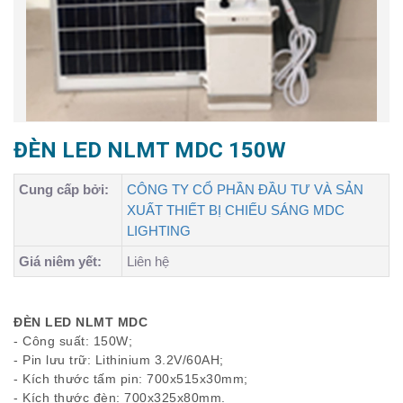
ĐÈN LED NLMT MDC 150W
Cung cấp bởi:
CÔNG TY CỔ PHẦN ĐẦU TƯ VÀ SẢN
XUẤT THIẾT BỊ CHIẾU SÁNG MDC
LIGHTING
Giá niêm yết:
Liên hệ
ĐÈN LED NLMT MDC
- Công suất: 150W;
- Pin lưu trữ: Lithinium 3.2V/60AH;
- Kích thước tấm pin: 700x515x30mm;
- Kích thước đèn: 700x325x80mm.