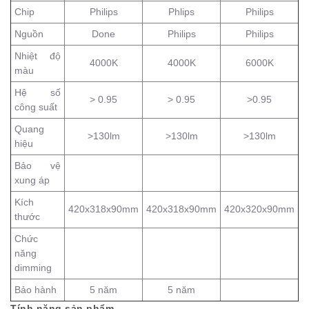
Chip
Philips
Phlips
Philips
Nguồn
Done
Philips
Philips
Nhiệt độ
4000K
4000K
6000K
màu
Hệ số
> 0.95
> 0.95
>0.95
công suất
Quang
>130lm
>130lm
>130lm
hiệu
Bảo vệ
xung áp
Kích
420x318x90mm
420x318x90mm
420x320x90mm
thước
Chức
năng
dimming
Bảo hành
5 năm
5 năm
Tính năng sản phẩm