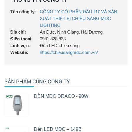
Tên công ty:
CÔNG TY CỔ PHẦN ĐẦU TƯ VÀ SẢN
XUẤT THIẾT BỊ CHIẾU SÁNG MDC
LIGHTING
Địa chỉ:
An Đức, Ninh Giang, Hải Dương
Điện thoại:
0981.828.838
Lĩnh vực:
Đèn LED chiếu sáng
Website:
https://chieusangmdc.com.vn/
SẢN PHẨM CÙNG CÔNG TY
ĐÈN MDC DRACO - 90W
Đèn LED MDC – 149B