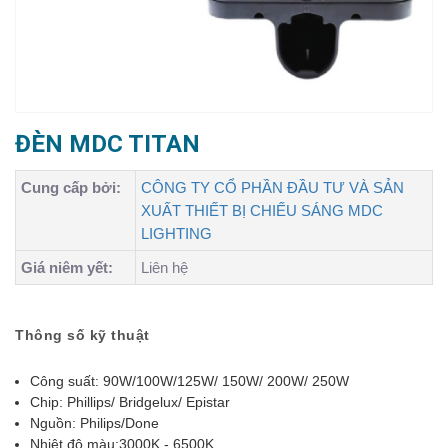
ĐÈN MDC TITAN
Cung cấp bởi:
CÔNG TY CỔ PHẦN ĐẦU TƯ VÀ SẢN
XUẤT THIẾT BỊ CHIẾU SÁNG MDC
LIGHTING
Giá niêm yết:
Liên hệ
Thông số kỹ thuật
Công suất: 90W/100W/125W/ 150W/ 200W/ 250W
Chip: Phillips/ Bridgelux/ Epistar
Nguồn: Philips/Done
Nhiệt độ màu:3000K - 6500K