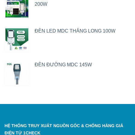
200W
ĐÈN LED MDC THĂNG LONG 100W
ĐÈN ĐƯỜNG MDC 145W
HỆ THỐNG TRUY XUẤT NGUỒN GỐC & CHỐNG HÀNG GIẢ
ĐIỆN TỬ 1CHECK