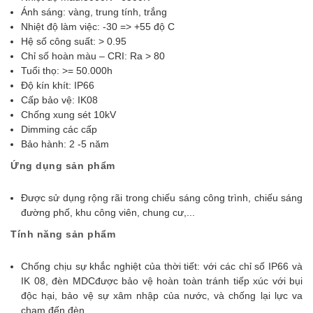
Ánh sáng: vàng, trung tính, trắng
Nhiệt độ làm việc: -30 => +55 độ C
Hệ số công suất: > 0.95
Chỉ số hoàn màu – CRI: Ra > 80
Tuổi thọ: >= 50.000h
Độ kín khít: IP66
Cấp bảo vệ: IK08
Chống xung sét 10kV
Dimming các cấp
Bảo hành: 2 -5 năm
Ứng dụng sản phẩm
Được sử dụng rộng rãi trong chiếu sáng công trình, chiếu sáng
đường phố, khu công viên, chung cư,...
Tính năng sản phẩm
Chống chịu sự khắc nghiệt của thời tiết: với các chỉ số IP66 và
IK 08, đèn MDCđược bảo vệ hoàn toàn tránh tiếp xúc với bụi
độc hại, bảo vệ sự xâm nhập của nước, và chống lại lực va
chạm đến đèn