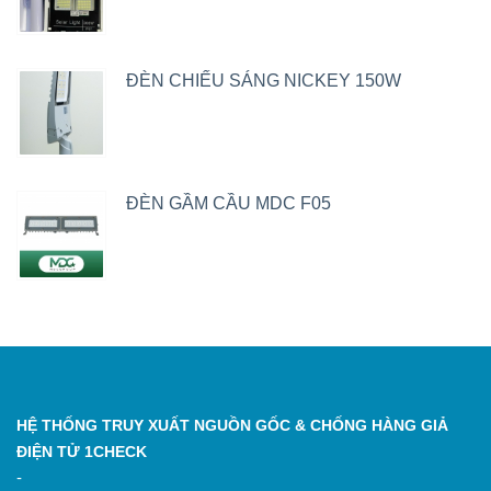
ĐÈN CHIẾU SÁNG NICKEY 150W
ĐÈN GẦM CẦU MDC F05
HỆ THỐNG TRUY XUẤT NGUỒN GỐC & CHỐNG HÀNG GIẢ
ĐIỆN TỬ 1CHECK
-