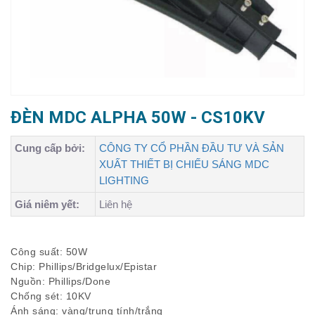
ĐÈN MDC ALPHA 50W - CS10KV
Cung cấp bởi:
CÔNG TY CỔ PHẦN ĐẦU TƯ VÀ SẢN
XUẤT THIẾT BỊ CHIẾU SÁNG MDC
LIGHTING
Giá niêm yết:
Liên hệ
Công suất: 50W
Chip: Phillips/Bridgelux/Epistar
Nguồn: Phillips/Done
Chống sét: 10KV
Ánh sáng: vàng/trung tính/trắng