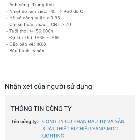
- Ánh sáng: Trung tính
- Nhiệt độ làm việc: -45 => +50 độ C
- Hệ số công suất: > 0.95
- Chỉ số hoàn màu – CRI: > 70
- Tuổi thọ: >= 50.000h
- Độ kín khít: IP65 ~ IP66
- Cấp bảo vệ: IK08
- Bảo hành: 5 năm
Nhận xét của người sử dụng
THÔNG TIN CÔNG TY
Tên công ty:
CÔNG TY CỔ PHẦN ĐẦU TƯ VÀ SẢN
XUẤT THIẾT BỊ CHIẾU SÁNG MDC
LIGHTING