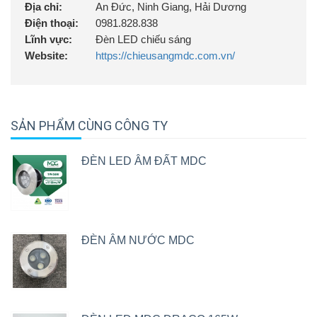
Địa chỉ:
An Đức, Ninh Giang, Hải Dương
Điện thoại:
0981.828.838
Lĩnh vực:
Đèn LED chiếu sáng
Website:
https://chieusangmdc.com.vn/
SẢN PHẨM CÙNG CÔNG TY
ĐÈN LED ÂM ĐẤT MDC
ĐÈN ÂM NƯỚC MDC