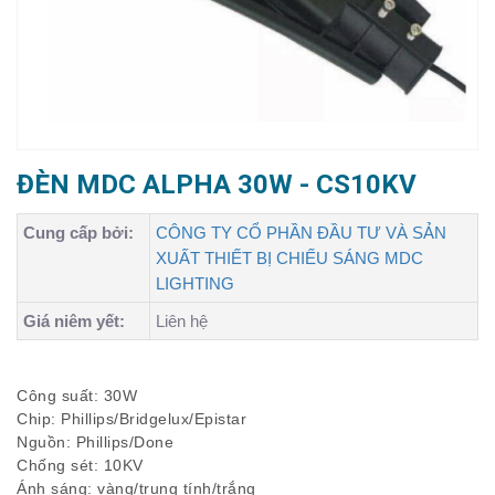
ĐÈN MDC ALPHA 30W - CS10KV
Cung cấp bởi:
CÔNG TY CỔ PHẦN ĐẦU TƯ VÀ SẢN
XUẤT THIẾT BỊ CHIẾU SÁNG MDC
LIGHTING
Giá niêm yết:
Liên hệ
Công suất: 30W
Chip: Phillips/Bridgelux/Epistar
Nguồn: Phillips/Done
Chống sét: 10KV
Ánh sáng: vàng/trung tính/trắng