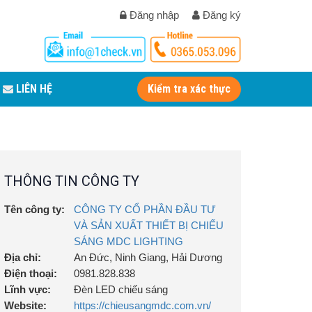
Đăng nhập
Đăng ký
LIÊN HỆ
Kiểm tra xác thực
THÔNG TIN CÔNG TY
Tên công ty:
CÔNG TY CỔ PHẦN ĐẦU TƯ
VÀ SẢN XUẤT THIẾT BỊ CHIẾU
SÁNG MDC LIGHTING
Địa chỉ:
An Đức, Ninh Giang, Hải Dương
Điện thoại:
0981.828.838
Lĩnh vực:
Đèn LED chiếu sáng
Website:
https://chieusangmdc.com.vn/