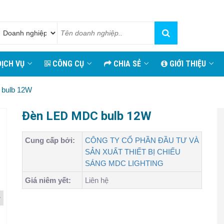
ỊCH VỤ
CÔNG CỤ
CHIA SẺ
GIỚI THIỆU
bulb 12W
Đèn LED MDC bulb 12W
Cung cấp bởi:
CÔNG TY CỔ PHẦN ĐẦU TƯ VÀ
SẢN XUẤT THIẾT BỊ CHIẾU
SÁNG MDC LIGHTING
Giá niêm yết:
Liên hệ