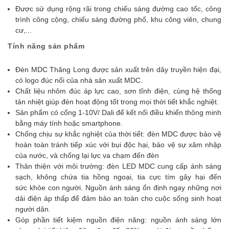
Được sử dụng rộng rãi trong chiếu sáng đường cao tốc, công
trình công cộng, chiếu sáng đường phố, khu công viên, chung
cư,...
Tính năng sản phẩm
Đèn MDC Thăng Long được sản xuất trên dây truyền hiện đại,
có logo đúc nổi của nhà sản xuất MDC.
Chất liệu nhôm đúc áp lực cao, sơn tĩnh điện, cùng hệ thống
tản nhiệt giúp đèn hoạt động tốt trong mọi thời tiết khắc nghiệt.
Sản phẩm có cổng 1-10V/ Dali để kết nối điều khiển thông minh
bằng máy tính hoặc smartphone.
Chống chịu sự khắc nghiệt của thời tiết: đèn MDC được bảo vệ
hoàn toàn tránh tiếp xúc với bụi độc hại, bảo vệ sự xâm nhập
của nước, và chống lại lực va chạm đến đèn
Thân thiện với môi trường: đèn LED MDC cung cấp ánh sáng
sạch, không chứa tia hồng ngoại, tia cực tím gây hại đến
sức khỏe con người. Nguồn ánh sáng ổn định ngay những nơi
dải điện áp thấp để đảm bảo an toàn cho cuộc sống sinh hoạt
người dân.
Góp phần tiết kiệm nguồn điện năng: nguồn ánh sáng lớn