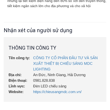
nhưng lại tiết kiệm điện năng đến 80% so với đèn truyền thống,
tiết kiệm ngân sách lớn cho địa phương và cho xã hội
Nhận xét của người sử dụng
THÔNG TIN CÔNG TY
Tên công ty:
CÔNG TY CỔ PHẦN ĐẦU TƯ VÀ SẢN
XUẤT THIẾT BỊ CHIẾU SÁNG MDC
LIGHTING
Địa chỉ:
An Đức, Ninh Giang, Hải Dương
Điện thoại:
0981.828.838
Lĩnh vực:
Đèn LED chiếu sáng
Website:
https://chieusangmdc.com.vn/