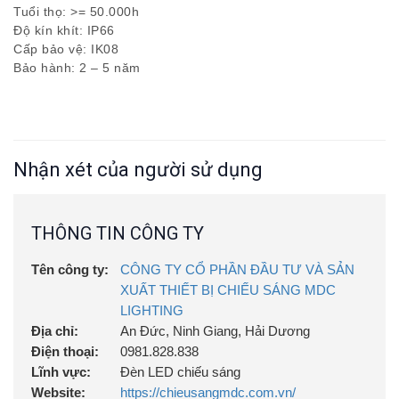
Tuổi thọ: >= 50.000h
Độ kín khít: IP66
Cấp bảo vệ: IK08
Bảo hành: 2 – 5 năm
Nhận xét của người sử dụng
THÔNG TIN CÔNG TY
Tên công ty:
CÔNG TY CỔ PHẦN ĐẦU TƯ VÀ SẢN
XUẤT THIẾT BỊ CHIẾU SÁNG MDC
LIGHTING
Địa chỉ:
An Đức, Ninh Giang, Hải Dương
Điện thoại:
0981.828.838
Lĩnh vực:
Đèn LED chiếu sáng
Website:
https://chieusangmdc.com.vn/