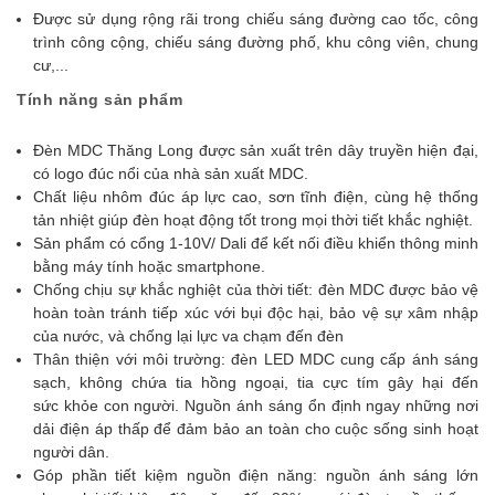
Được sử dụng rộng rãi trong chiếu sáng đường cao tốc, công
trình công cộng, chiếu sáng đường phố, khu công viên, chung
cư,...
Tính năng sản phẩm
Đèn MDC Thăng Long được sản xuất trên dây truyền hiện đại,
có logo đúc nổi của nhà sản xuất MDC.
Chất liệu nhôm đúc áp lực cao, sơn tĩnh điện, cùng hệ thống
tản nhiệt giúp đèn hoạt động tốt trong mọi thời tiết khắc nghiệt.
Sản phẩm có cổng 1-10V/ Dali để kết nối điều khiển thông minh
bằng máy tính hoặc smartphone.
Chống chịu sự khắc nghiệt của thời tiết: đèn MDC được bảo vệ
hoàn toàn tránh tiếp xúc với bụi độc hại, bảo vệ sự xâm nhập
của nước, và chống lại lực va chạm đến đèn
Thân thiện với môi trường: đèn LED MDC cung cấp ánh sáng
sạch, không chứa tia hồng ngoại, tia cực tím gây hại đến
sức khỏe con người. Nguồn ánh sáng ổn định ngay những nơi
dải điện áp thấp để đảm bảo an toàn cho cuộc sống sinh hoạt
người dân.
Góp phần tiết kiệm nguồn điện năng: nguồn ánh sáng lớn