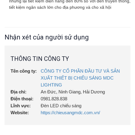
nhưng lại tiết kiệm điện năng đến 80% so với đèn truyền thống,
tiết kiệm ngân sách lớn cho địa phương và cho xã hội
Nhận xét của người sử dụng
THÔNG TIN CÔNG TY
Tên công ty:
CÔNG TY CỔ PHẦN ĐẦU TƯ VÀ SẢN
XUẤT THIẾT BỊ CHIẾU SÁNG MDC
LIGHTING
Địa chỉ:
An Đức, Ninh Giang, Hải Dương
Điện thoại:
0981.828.838
Lĩnh vực:
Đèn LED chiếu sáng
Website:
https://chieusangmdc.com.vn/