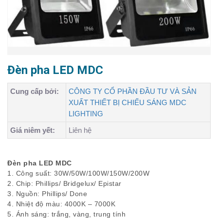
Đèn pha LED MDC
Cung cấp bởi:
CÔNG TY CỔ PHẦN ĐẦU TƯ VÀ SẢN
XUẤT THIẾT BỊ CHIẾU SÁNG MDC
LIGHTING
Giá niêm yết:
Liên hệ
Đèn pha LED MDC
1. Công suất: 30W/50W/100W/150W/200W
2. Chip: Phillips/ Bridgelux/ Epistar
3. Nguồn: Phillips/ Done
4. Nhiệt độ màu: 4000K – 7000K
5. Ánh sáng: trắng, vàng, trung tính