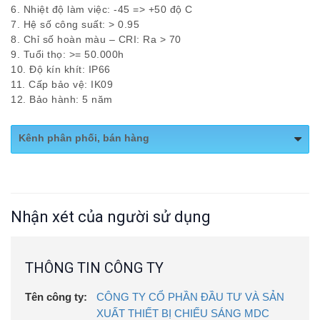
6. Nhiệt độ làm việc: -45 => +50 độ C
7. Hệ số công suất: > 0.95
8. Chỉ số hoàn màu – CRI: Ra > 70
9. Tuổi thọ: >= 50.000h
10. Độ kín khít: IP66
11. Cấp bảo vệ: IK09
12. Bảo hành: 5 năm
Kênh phân phối, bán hàng
Website:
https://chieusangmdc.com.vn/
Nhận xét của người sử dụng
THÔNG TIN CÔNG TY
Tên công ty:
CÔNG TY CỔ PHẦN ĐẦU TƯ VÀ SẢN
XUẤT THIẾT BỊ CHIẾU SÁNG MDC