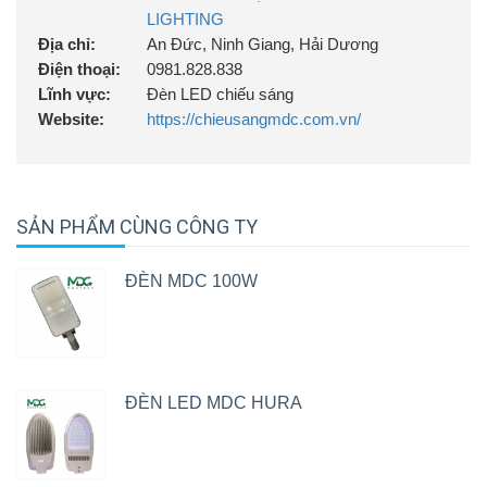
LIGHTING
Địa chỉ:
An Đức, Ninh Giang, Hải Dương
Điện thoại:
0981.828.838
Lĩnh vực:
Đèn LED chiếu sáng
Website:
https://chieusangmdc.com.vn/
SẢN PHẨM CÙNG CÔNG TY
ĐÈN MDC 100W
ĐÈN LED MDC HURA