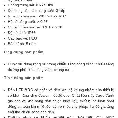
Chống xung sét 10kA/10kV
Dimming các cấp công suất: 3 cấp
Nhiệt độ làm việc: -30 => +55 độ C
Hệ số công suất: > 0.95
Chỉ số hoàn màu – CRI: Ra > 80
Độ kín khít: IP66
Cấp bảo vệ: IK08
Bảo hành: 5 năm
Ứng dụng sản phẩm
Được sử dụng rộng rãi trong chiếu sáng công trình, chiếu sáng
đường phố, khu công viên, chung cư,...
Tính năng sản phẩm
Đèn LED MDC
có
phần vỏ đèn kín, bộ khung nhôm của thiết bị
có khả năng chịu được nhiệt độ cao. Chất liệu này được đánh
giá cao về khả năng dẫn nhiệt. Nhờ vậy, thiết bị sẽ luôn hoạt
động an toàn khi nhiệt độ luôn ở mức cho phép. Từ đó gia tăng
tuổi thọ chiếu sáng cho đèn.
Chống chịu sự khắc nghiệt của thời tiết
: đèn MDC