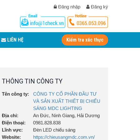
Đăng nhập
Đăng ký
LIÊN HỆ
Kiểm tra xác thực
THÔNG TIN CÔNG TY
Tên công ty:
CÔNG TY CỔ PHẦN ĐẦU TƯ
VÀ SẢN XUẤT THIẾT BỊ CHIẾU
SÁNG MDC LIGHTING
Địa chỉ:
An Đức, Ninh Giang, Hải Dương
Điện thoại:
0981.828.838
Lĩnh vực:
Đèn LED chiếu sáng
Website:
https://chieusangmdc.com.vn/