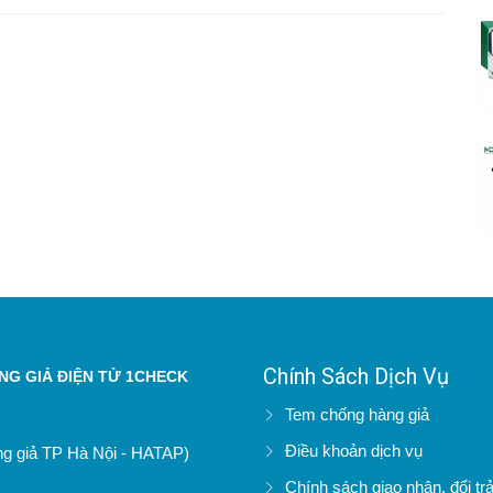
Chính Sách Dịch Vụ
G GIẢ ĐIỆN TỬ 1CHECK
Tem chống hàng giả
Điều khoản dịch vụ
àng giả TP Hà Nội - HATAP)
Chính sách giao nhận, đổi tr