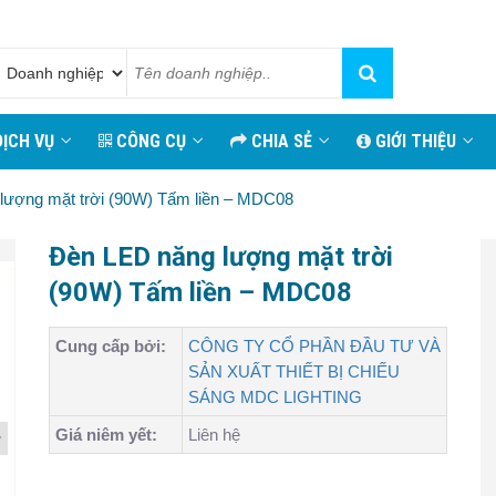
ỊCH VỤ
CÔNG CỤ
CHIA SẺ
GIỚI THIỆU
lượng mặt trời (90W) Tấm liền – MDC08
Đèn LED năng lượng mặt trời
(90W) Tấm liền – MDC08
Cung cấp bởi:
CÔNG TY CỔ PHẦN ĐẦU TƯ VÀ
SẢN XUẤT THIẾT BỊ CHIẾU
SÁNG MDC LIGHTING
Giá niêm yết:
Liên hệ