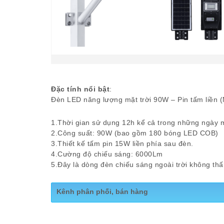
Đặc tính nổi bật
:
Đèn LED năng lượng mặt trời 90W – Pin tấm liền
1.Thời gian sử dụng 12h kể cả trong những ngày mư
2.Công suất: 90W (bao gồm 180 bóng LED COB)
3.Thiết kế tấm pin 15W liền phía sau đèn.
4.Cường độ chiếu sáng: 6000Lm
5.Đây là dòng đèn chiếu sáng ngoài trời không th
Kênh phân phối, bán hàng
Website:
https://chieusangmdc.com.vn/