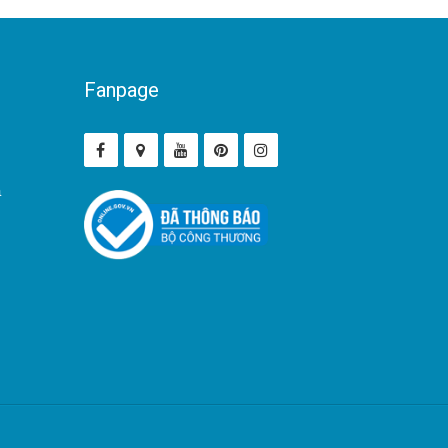
Fanpage
ả