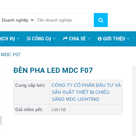
ỊCH VỤ
CÔNG CỤ
CHIA SẺ
GIỚI THIỆU
 MDC F07
ĐÈN PHA LED MDC F07
Cung cấp bởi:
CÔNG TY CỔ PHẦN ĐẦU TƯ VÀ
SẢN XUẤT THIẾT BỊ CHIẾU
SÁNG MDC LIGHTING
Giá niêm yết:
Liên hệ