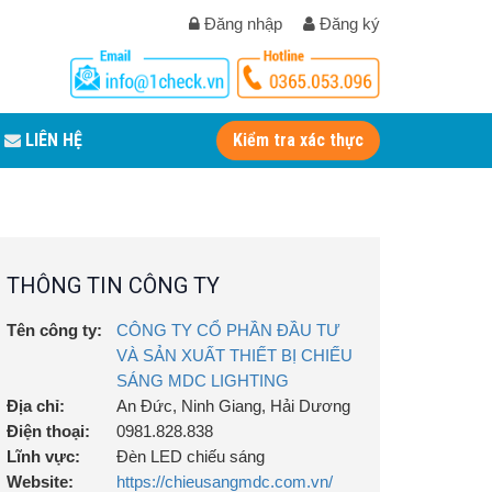
Đăng nhập
Đăng ký
LIÊN HỆ
Kiểm tra xác thực
THÔNG TIN CÔNG TY
Tên công ty:
CÔNG TY CỔ PHẦN ĐẦU TƯ
VÀ SẢN XUẤT THIẾT BỊ CHIẾU
SÁNG MDC LIGHTING
Địa chỉ:
An Đức, Ninh Giang, Hải Dương
Điện thoại:
0981.828.838
Lĩnh vực:
Đèn LED chiếu sáng
Website:
https://chieusangmdc.com.vn/