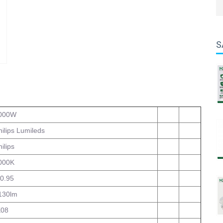
S
000W
hilips Lumileds
ilips
000K
 0.95
130lm
K08