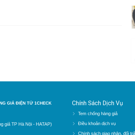
Chính Sách Dịch Vụ
G GIẢ ĐIỆN TỬ 1CHECK
Tem chống hàng giả
Điều khoản dịch vụ
àng giả TP Hà Nội - HATAP)
Chính sách giao nhận, đổi tr