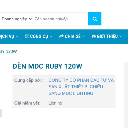
ỊCH VỤ
CÔNG CỤ
CHIA SẺ
GIỚI THIỆU
BY 120W
ĐÈN MDC RUBY 120W
Cung cấp bởi:
CÔNG TY CỔ PHẦN ĐẦU TƯ VÀ
SẢN XUẤT THIẾT BỊ CHIẾU
SÁNG MDC LIGHTING
Giá niêm yết:
Liên hệ