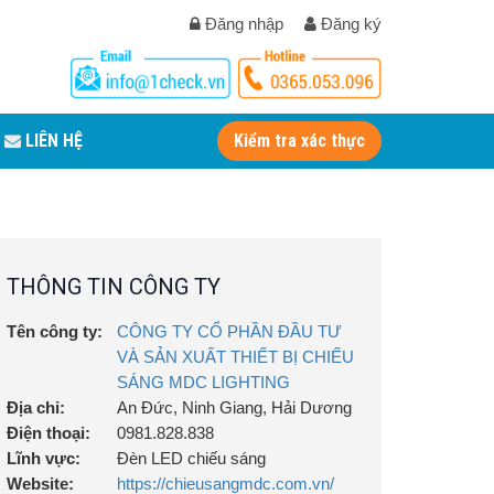
Đăng nhập
Đăng ký
LIÊN HỆ
Kiểm tra xác thực
THÔNG TIN CÔNG TY
Tên công ty:
CÔNG TY CỔ PHẦN ĐẦU TƯ
VÀ SẢN XUẤT THIẾT BỊ CHIẾU
SÁNG MDC LIGHTING
Địa chỉ:
An Đức, Ninh Giang, Hải Dương
Điện thoại:
0981.828.838
Lĩnh vực:
Đèn LED chiếu sáng
Website:
https://chieusangmdc.com.vn/