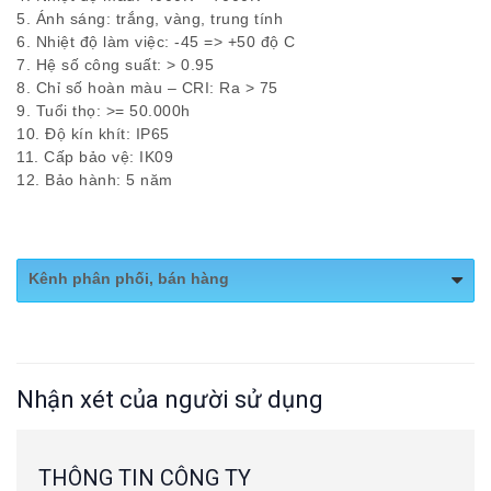
5. Ánh sáng: trắng, vàng, trung tính
6. Nhiệt độ làm việc: -45 => +50 độ C
7. Hệ số công suất: > 0.95
8. Chỉ số hoàn màu – CRI: Ra > 75
9. Tuổi thọ: >= 50.000h
10. Độ kín khít: IP65
11. Cấp bảo vệ: IK09
12. Bảo hành: 5 năm
Kênh phân phối, bán hàng
Website:
https://chieusangmdc.com.vn/
Nhận xét của người sử dụng
THÔNG TIN CÔNG TY