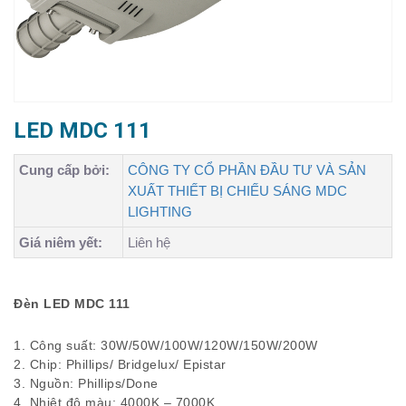
LED MDC 111
Cung cấp bởi:
CÔNG TY CỔ PHẦN ĐẦU TƯ VÀ SẢN
XUẤT THIẾT BỊ CHIẾU SÁNG MDC
LIGHTING
Giá niêm yết:
Liên hệ
Đèn LED MDC 111
1. Công suất: 30W/50W/100W/120W/150W/200W
2. Chip: Phillips/ Bridgelux/ Epistar
3. Nguồn: Phillips/Done
4. Nhiệt độ màu: 4000K – 7000K