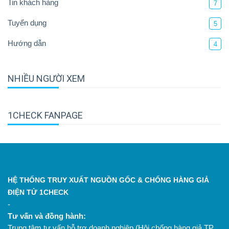
Tin khách hàng
7
Tuyển dụng
5
Hướng dẫn
4
NHIỀU NGƯỜI XEM
1CHECK FANPAGE
HỆ THỐNG TRUY XUẤT NGUỒN GỐC & CHỐNG HÀNG GIẢ
ĐIỆN TỬ 1CHECK
-
Tư vấn và đồng hành:
Trung tâm tư vấn hỗ trợ doanh nghiệp (Hội chống hàng giả TP