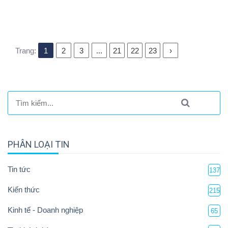
Trang:
1
2
3
...
21
22
23
›
PHÂN LOẠI TIN
Tin tức
137
Kiến thức
215
Kinh tế - Doanh nghiệp
65