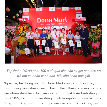
Tập Đoàn DONA phát 100 suất quà cho các cụ già neo đơn và
trẻ em có hoàn cảnh đặc, biệt khó khăn học giỏi
Ngoài ra, hệ thống siêu thị Dona Mart cũng chú trọng xây dựng
môi trường kinh doanh minh bạch, thân thiện, cởi mở và nhân
văn nhằm đảm bảo điều kiện và cơ hội phát triển bình đẳng cho
mọi CBNV, xem người lao động chính là nguồn lực quý báu nhất,
đồng thời tăng cường tham gia vào các công tác xã hội, hướng