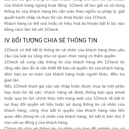
của khách hàng ngừng hoạt động. 1Check sẽ lưu giữ và sử dụng
thông tin của khách hàng khi cần tuân theo nghĩa vụ pháp lý, giải
quyết tranh chấp và thực thi các thoả thuận của 1Check
Khách hàng có thể xoá hoặc vô hiệu hoá tài khoản bất kì lúc nào
bằng cách liên hệ với 1Check.
IV. ĐỐI TƯỢNG CHIA SẺ THÔNG TIN
1Check có thể tiết lộ thông tin cá nhân của khách hàng theo yêu
cầu của luật sư cũng như cơ quan chức năng có thẩm quyền.
1Check sẽ cung cấp thông tin của khách hàng khi 1Check tin
rằng việc làm đó là cần thiết để bảo vệ quyền lợi của khách hàng,
đảm bảo sự an toàn của khách hàng hoặc người khác, điều tra
gian lận .
Nếu 1Check tham gia vào sát nhập hoặc được mua lại một phần
hay toàn bộ tài sản, khách hàng sẽ được thông báo qua email
hoặc qua tin tức chính thức trên trang web của 1Check về bất kì
sự thay đổi quyền sở hữu hoặc sử dụng thông tin cá nhân của
khách hàng, cũng như bất kì quyền của khách hàng nào liên
quan đến thông tin cá nhân của khách hàng, tới bất kì bên thứ 3
nào với sự đồng ý của khách hàng.
Chúng tôi chia sẻ thông tin cá nhân của bạn để nghiên cứu và