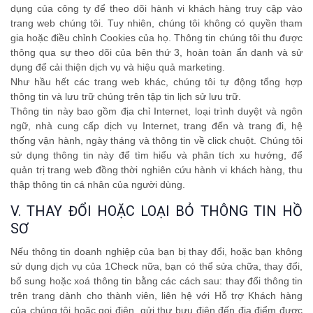
dụng của công ty để theo dõi hành vi khách hàng truy cập vào
trang web chúng tôi. Tuy nhiên, chúng tôi không có quyền tham
gia hoặc điều chỉnh Cookies của họ. Thông tin chúng tôi thu được
thông qua sự theo dõi của bên thứ 3, hoàn toàn ẩn danh và sử
dụng để cải thiện dịch vụ và hiệu quả marketing.
Như hầu hết các trang web khác, chúng tôi tự động tổng hợp
thông tin và lưu trữ chúng trên tập tin lịch sử lưu trữ.
Thông tin này bao gồm địa chỉ Internet, loại trình duyệt và ngôn
ngữ, nhà cung cấp dịch vụ Internet, trang đến và trang đi, hệ
thống vận hành, ngày tháng và thông tin về click chuột. Chúng tôi
sử dụng thông tin này để tìm hiểu và phân tích xu hướng, để
quản trị trang web đồng thời nghiên cứu hành vi khách hàng, thu
thập thông tin cá nhân của người dùng.
V. THAY ĐỔI HOẶC LOẠI BỎ THÔNG TIN HỒ
SƠ
Nếu thông tin doanh nghiệp của bạn bị thay đổi, hoặc bạn không
sử dụng dịch vụ của 1Check nữa, bạn có thể sửa chữa, thay đổi,
bổ sung hoặc xoá thông tin bằng các cách sau: thay đổi thông tin
trên trang dành cho thành viên, liên hệ với Hỗ trợ Khách hàng
của chúng tôi hoặc gọi điện, gửi thư bưu điện đến địa điểm được