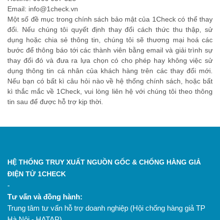
Email: info@1check.vn
Một số đề mục trong chính sách bảo mật của 1Check có thể thay
đổi. Nếu chúng tôi quyết định thay đổi cách thức thu thập, sử
dụng hoặc chia sẻ thông tin, chúng tôi sẽ thương mại hoá các
bước để thông báo tới các thành viên bằng email và giải trình sự
thay đổi đó và đưa ra lựa chọn có cho phép hay không việc sử
dụng thông tin cá nhân của khách hàng trên các thay đổi mới.
Nếu bạn có bất kì câu hỏi nào về hệ thống chính sách, hoặc bất
kì thắc mắc về 1Check, vui lòng liên hệ với chúng tôi theo thông
tin sau để được hỗ trợ kịp thời.
HỆ THỐNG TRUY XUẤT NGUỒN GỐC & CHỐNG HÀNG GIẢ
ĐIỆN TỬ 1CHECK
-
Tư vấn và đồng hành:
Trung tâm tư vấn hỗ trợ doanh nghiệp (Hội chống hàng giả TP
Hà Nội - HATAP)