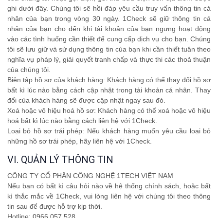
ghi dưới đây. Chúng tôi sẽ hồi đáp yêu cầu truy vấn thông tin cá
nhân của bạn trong vòng 30 ngày. 1Check sẽ giữ thông tin cá
nhân của bạn cho đến khi tài khoản của bạn ngưng hoạt động
vào các tình huống cần thiết để cung cấp dịch vụ cho bạn. Chúng
tôi sẽ lưu giữ và sử dụng thông tin của bạn khi cần thiết tuân theo
nghĩa vụ pháp lý, giải quyết tranh chấp và thực thi các thoả thuận
của chúng tôi.
Biên tập hồ sơ của khách hàng: Khách hàng có thể thay đổi hồ sơ
bất kì lúc nào bằng cách cập nhật trong tài khoản cá nhân. Thay
đổi của khách hàng sẽ được cập nhật ngay sau đó.
Xoá hoặc vô hiệu hoá hồ sơ: Khách hàng có thể xoá hoặc vô hiệu
hoá bất kì lúc nào bằng cách liên hệ với 1Check.
Loại bỏ hồ sơ trái phép: Nếu khách hàng muốn yêu cầu loại bỏ
những hồ sơ trái phép, hãy liên hệ với 1Check.
VI. QUẢN LÝ THÔNG TIN
CÔNG TY CỔ PHẦN CÔNG NGHỆ 1TECH VIỆT NAM
Nếu bạn có bất kì câu hỏi nào về hệ thống chính sách, hoặc bất
kì thắc mắc về 1Check, vui lòng liên hệ với chúng tôi theo thông
tin sau để được hỗ trợ kịp thời.
Hotline: 0966 057 528