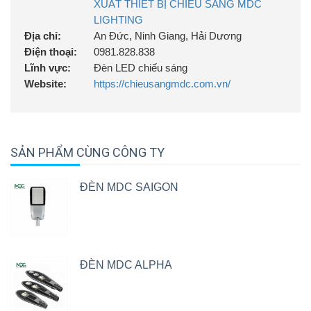
XUẤT THIẾT BỊ CHIẾU SÁNG MDC
LIGHTING
Địa chỉ:
An Đức, Ninh Giang, Hải Dương
Điện thoại:
0981.828.838
Lĩnh vực:
Đèn LED chiếu sáng
Website:
https://chieusangmdc.com.vn/
SẢN PHẨM CÙNG CÔNG TY
ĐÈN MDC SAIGON
ĐÈN MDC ALPHA