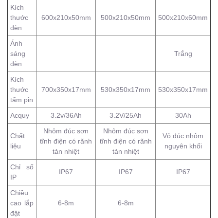
Kích
thước
600x210x50mm
500x210x50mm
500x210x60mm
đèn
Ánh
sáng
Trắng
đèn
Kích
thước
700x350x17mm
530x350x17mm
530x350x17mm
tấm pin
Acquy
3.2v/36Ah
3.2V/25Ah
30Ah
Nhôm đúc sơn
Nhôm đúc sơn
Chất
Vỏ đúc nhôm
tĩnh điện có rãnh
tĩnh điện có rãnh
liệu
nguyên khối
tản nhiệt
tản nhiệt
Chỉ số
IP67
IP67
IP67
IP
Chiều
cao lắp
6-8m
6-8m
đặt