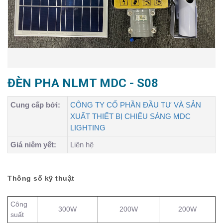
ĐÈN PHA NLMT MDC - S08
Cung cấp bởi:
CÔNG TY CỔ PHẦN ĐẦU TƯ VÀ SẢN
XUẤT THIẾT BỊ CHIẾU SÁNG MDC
LIGHTING
Giá niêm yết:
Liên hệ
Thông số kỹ thuật
Công
300W
200W
200W
suất