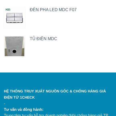
ĐÈN PHA LED MDC F07
TỦ ĐIỆN MDC
HỆ THỐNG TRUY XUẤT NGUỒN GỐC & CHỐNG HÀNG GIẢ
ĐIỆN TỬ 1CHECK
-
Tư vấn và đồng hành:
Trung tâm tư vấn hỗ trợ doanh nghiệp (Hội chống hàng giả TP