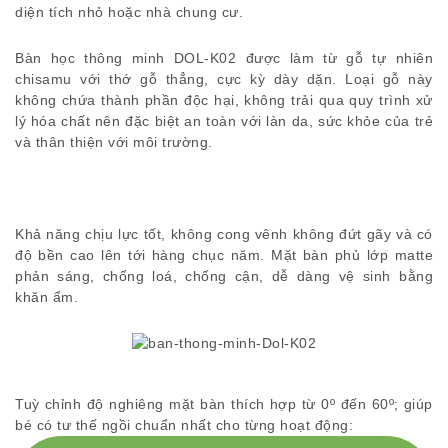
diện tích nhỏ hoặc nhà chung cư.
Bàn học thông minh DOL-K02 được làm từ gỗ tự nhiên
chisamu với thớ gỗ thẳng, cực kỳ dày dặn. Loại gỗ này
không chứa thành phần độc hại, không trải qua quy trình xử
lý hóa chất nên đặc biệt an toàn với làn da, sức khỏe của trẻ
và thân thiện với môi trường.
Khả năng chịu lực tốt, không cong vênh không đứt gãy và có
độ bền cao lên tới hàng chục năm. Mặt bàn phủ lớp matte
phản sáng, chống loá, chống cận, dễ dàng vệ sinh bằng
khăn ẩm.
Tuỳ chỉnh độ nghiêng mặt bàn thích hợp từ 0º đến 60º; giúp
bé có tư thế ngồi chuẩn nhất cho từng hoạt động: