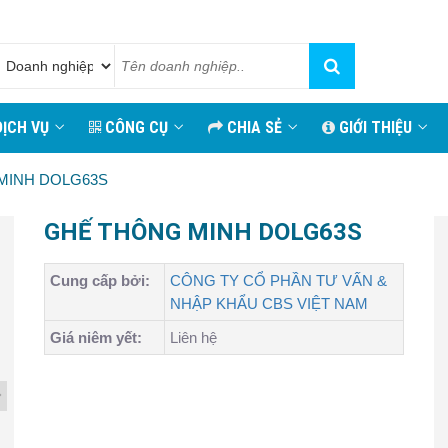
ỊCH VỤ
CÔNG CỤ
CHIA SẺ
GIỚI THIỆU
MINH DOLG63S
GHẾ THÔNG MINH DOLG63S
Cung cấp bởi:
CÔNG TY CỔ PHẦN TƯ VẤN &
NHẬP KHẨU CBS VIỆT NAM
Giá niêm yết:
Liên hệ