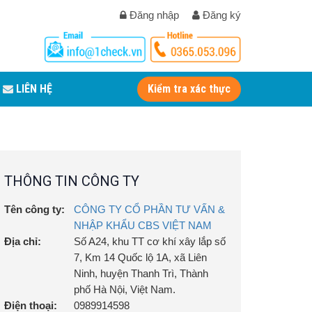
Đăng nhập
Đăng ký
LIÊN HỆ
Kiểm tra xác thực
THÔNG TIN CÔNG TY
Tên công ty:
CÔNG TY CỔ PHẦN TƯ VẤN &
NHẬP KHẨU CBS VIỆT NAM
Địa chỉ:
Số A24, khu TT cơ khí xây lắp số
7, Km 14 Quốc lộ 1A, xã Liên
Ninh, huyện Thanh Trì, Thành
phố Hà Nội, Việt Nam.
Điện thoại:
0989914598