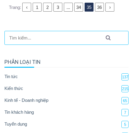
Trang:
‹
1
2
3
...
34
35
36
›
PHÂN LOẠI TIN
Tin tức
137
Kiến thức
215
Kinh tế - Doanh nghiệp
65
Tin khách hàng
7
Tuyển dụng
5