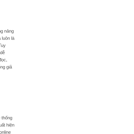
ng nâng
 luôn là
Tuy
 dễ
đọc,
ng giả
 thống
uất hiện
online