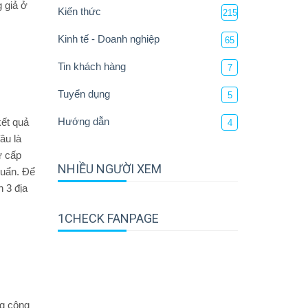
 giả ở
Kiến thức
215
Kinh tế - Doanh nghiệp
65
Tin khách hàng
7
Tuyển dụng
5
Hướng dẫn
kết quả
4
âu là
ự cấp
NHIỀU NGƯỜI XEM
huẩn. Để
 3 địa
1CHECK FANPAGE
ng công