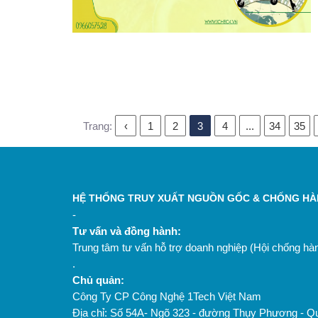
Trang:
‹
1
2
3
4
...
34
35
HỆ THỐNG TRUY XUẤT NGUỒN GỐC & CHỐNG HÀN
-
Tư vấn và đồng hành:
Trung tâm tư vấn hỗ trợ doanh nghiệp (Hội chống h
.
Chủ quản:
Công Ty CP Công Nghệ 1Tech Việt Nam
Địa chỉ: Số 54A- Ngõ 323 - đường Thụy Phương - Q