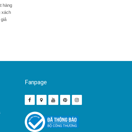
t hàng
g xách
 giả
Fanpage
ả