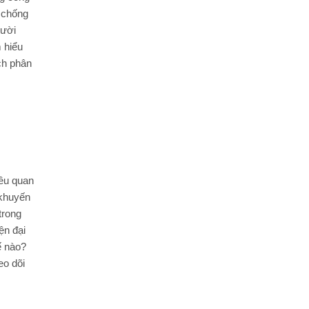
m chống
gười
 hiểu
ch phân
êu quan
 khuyến
trong
ện đại
ế nào?
eo dõi