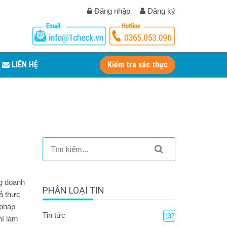
Đăng nhập
Đăng ký
LIÊN HỆ
Kiểm tra xác thực
ng doanh
PHÂN LOẠI TIN
uả thực
 pháp
Tin tức
137
hí làm