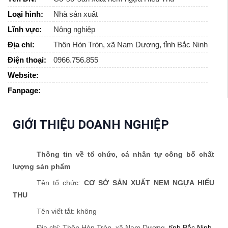
Loại hình:
Nhà sản xuất
Lĩnh vực:
Nông nghiệp
Địa chỉ:
Thôn Hòn Tròn, xã Nam Dương, tỉnh Bắc Ninh
Điện thoại:
0966.756.855
Website:
Fanpage:
GIỚI THIỆU DOANH NGHIỆP
Thông tin về tổ chức, cá nhân tự công bố chất
lượng sản phẩm
Tên tổ chức:
CƠ SỞ SẢN XUẤT NEM NGỰA HIẾU
THU
Tên viết tắt: không
Địa chỉ:
T
hôn Hòn Tròn
,
xã Nam Dương
,
tỉnh
Bắc
Ninh
.