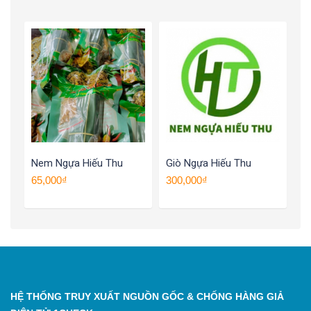
Nem Ngựa Hiếu Thu
Giò Ngựa Hiếu Thu
65,000₫
300,000₫
HỆ THỐNG TRUY XUẤT NGUỒN GỐC & CHỐNG HÀNG GIẢ