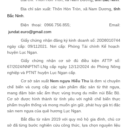
Địa chỉ sản xuất:
T
hôn Hòn Tròn
,
xã Nam Dương
,
tỉnh
Bắc
Ninh
.
Điện thoại:
0966
.756.855
;
Email:
jundat.euro@gmail.com
Giấy chứng nhận đăng ký kinh doanh số:
20D8010744
ngày cấp: 09/112021. Nơi cấp: Phòng Tài chính Kế hoạch
huyện Lục Ngạn.
Giấy chứng nhận cơ sở đủ điều kiện ATTP số:
67
/202
4
/NNPTNT-
LNg
cấp ngày
12
/
12
/202
4
do Phòng Nông
nghiệp và PTNT huyện Lục N
gạn
cấp.
Cơ sở sản xuất
Nem ngựa Hiếu Thu
là đơn vị chuyên
chế biến và cung cấp các sản phẩm đặc sản từ thịt ngựa,
mang đậm bản sắc ẩm thực vùng trung du miền núi Bắc Bộ.
Cơ sở được hình thành từ tình yêu với nghề chế biến thực
phẩm truyền thống và mong muốn gìn giữ, phát huy giá trị đặc
sản nem ngựa của quê hương Lục Ngạn.
Bắt đầu từ năm 2019 với quy mô hộ gia đình, chủ cơ
sở đã từng bước nghiên cứu công thức, lựa chọn nguyên liệu