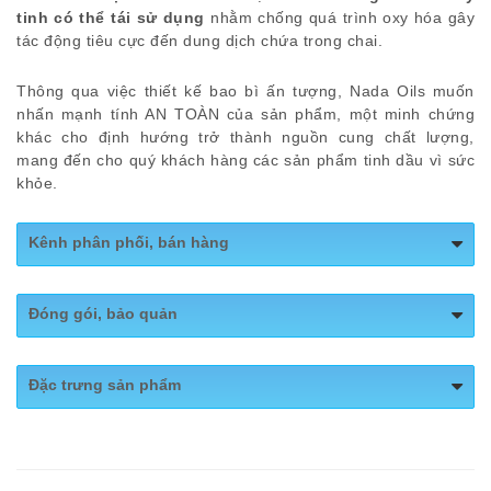
tinh
có thể tái sử dụng
nhằm chống quá trình oxy hóa gây
tác động tiêu cực đến dung dịch chứa trong chai.
Thông qua việc thiết kế bao bì ấn tượng, Nada Oils muốn
nhấn mạnh tính AN TOÀN của sản phẩm, một minh chứng
khác cho định hướng trở thành nguồn cung chất lượng,
mang đến cho quý khách hàng các sản phẩm tinh dầu vì sức
khỏe.
Kênh phân phối, bán hàng
Website:
https://nadaoils.vn/
Đóng gói, bảo quản
Shopee:
https://shopee.vn/nadaoils_officialstore
Quy cách đóng gói: Chai 50ml, 100ml
Fanpage:
https://www.facebook.com/nadaoils.vn
Đặc trưng sản phẩm
– Đặc chế theo
công thức riêng nhà NaDa
với sự hỗ
trợ của
Tiến Sĩ Maicoratf từ Thụy Sỹ và 2 chuyên gia
trong nghành tại Việt Nam.