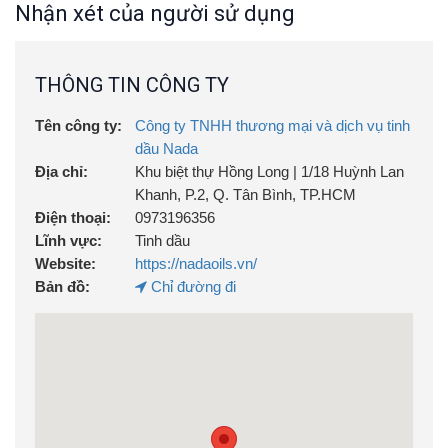
Nhận xét của người sử dụng
–
100% Từ thiên nhiên
, thân thiện với môi trường.
THÔNG TIN CÔNG TY
– Không chất độc hại,
an toàn khi sử dụng trực tiếp
cho người.
Tên công ty:
Công ty TNHH thương mại và dịch vụ tinh
dầu Nada
–
Bao bì thủy tinh
có thể tái sử dụng
cho nhiều mục
Địa chỉ:
Khu biệt thự Hồng Long | 1/18 Huỳnh Lan
đích khác nhau
Khanh, P.2, Q. Tân Bình, TP.HCM
Điện thoại:
0973196356
–
Sản phẩm từ thiên nhiên đầu tiên trên thị trường
có khả năng đuổi muỗi vượt trội
Lĩnh vực:
Tinh dầu
Website:
https://nadaoils.vn/
– Kiểm định chất lượng bởi
QUATEST3.
Bản đồ:
Chỉ đường đi
–
Mã QR Code
truy vấn thông tin chính hãng của sản
phẩm
Thành phần chính:
Tinh dầu Oải Hương, Sả Chanh,
Bạc Hà , Etanol 70