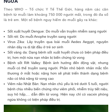
NGỪA
Theo WHO – Tổ chức Y Tế Thế Giới, hàng năm các căn
bệnh từ muỗi làm khoảng 750 000 người mất, trong đó đa số
là trẻ em. Một số bệnh nguy hiểm do muỗi gây ra khác:
Sốt xuất huyết Dengue: Do muỗi vằn truyền nhiễm sang người
Sốt rét: Do muỗi Anophe truyền sang người
Virus Zika: Lây truyền qua loài muỗi Aedes Aegypt, nguyên
nhân dây ra dị tật đầu ở trẻ sơ sinh
Sốt vàng da: Dạng bệnh sốt xuất huyết chưa có biện pháp điều
trị, hơn một nửa nạn nhân bị biến chứng tử vong
Bệnh sốt Rift Valley: Bệnh ảnh hưởng đến động vật, nhưng
muỗi có thể truyền sang người. Phần nhỏ bệnh nhân mắc tổn
thương ở mắt hoặc nặng hơn sẽ phát triển thành dạng bệnh
não có khả năng tử vong cao
Viêm não Nhật Bản: Nạn nhân chủ yếu là trẻ dưới 5 tuổi, người
bệnh chịu nhiều biến chứng như viêm phổi, nhiễm trùy tiết niệu,
suy hô hấp,… dẫn đến tử vong. Hiện nay chỉ có vacxin phòng
ngừa không có biện pháp điều trị.