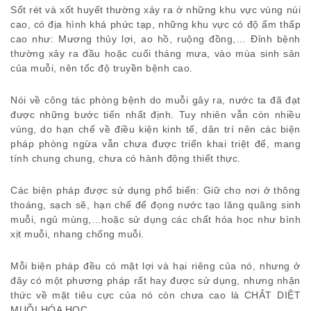
Sốt rét và xốt huyết thường xảy ra ở những khu vực vùng núi
cao, có địa hình khá phức tạp, những khu vực có độ ẩm thấp
cao như: Mương thủy lợi, ao hồ, ruộng đồng,… Đỉnh bệnh
thường xảy ra đầu hoặc cuối tháng mưa, vào mùa sinh sản
của muỗi, nên tốc độ truyền bệnh cao.
Nói về công tác phòng bệnh do muỗi gây ra, nước ta đã đạt
được những bước tiến nhất định. Tuy nhiên vẫn còn nhiều
vùng, do hạn chế về điều kiện kinh tế, dân trí nên các biện
pháp phòng ngừa vẫn chưa được triển khai triệt để, mang
tính chung chung, chưa có hành động thiết thực.
Các biện pháp được sử dụng phổ biến: Giữ cho nơi ở thông
thoáng, sạch sẽ, hạn chế để đọng nước tạo lăng quăng sinh
muỗi, ngủ mùng,…hoặc sử dụng các chất hóa học như bình
xịt muỗi, nhang chống muỗi.
Mỗi biện pháp đều có mặt lợi và hại riêng của nó, nhưng ở
đây có một phương pháp rất hay được sử dụng, nhưng nhận
thức về mặt tiêu cực của nó còn chưa cao là CHẤT DIỆT
MUỖI HÓA HỌC.