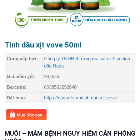
Tinh dầu xịt vove 50ml
Cung cấp bởi:
Công ty TNHH thương mại và dịch vụ tinh
dầu Nada
Giá niêm yết:
99,000đ
Barcode:
8938533292840
Đặt mua:
https://nadaoils.vn/tinh-dau-xit-vove/
MUỖI – MẦM BỆNH NGUY HIỂM CẦN PHÒNG