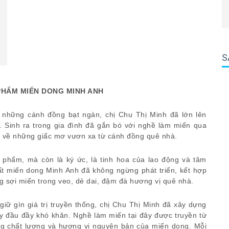
S
HẨM MIẾN DONG MINH ANH
i những cánh đồng bạt ngàn, chị Chu Thị Minh đã lớn lên
. Sinh ra trong gia đình đã gắn bó với nghề làm miến qua
o về những giấc mơ vươn xa từ cánh đồng quê nhà.
 phẩm, mà còn là ký ức, là tinh hoa của lao động và tâm
t miến dong Minh Anh đã không ngừng phát triển, kết hợp
g sợi miến trong veo, dẻ dai, đậm đà hương vị quê nhà.
ữ gìn giá trị truyền thống, chị Chu Thị Minh đã xây dựng
 đầu đầy khó khăn. Nghề làm miến tại đây được truyền từ
ng chất lượng và hương vị nguyên bản của miến dong. Mỗi