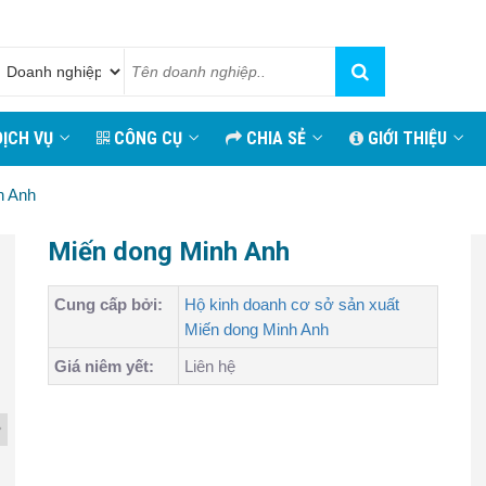
ỊCH VỤ
CÔNG CỤ
CHIA SẺ
GIỚI THIỆU
h Anh
Miến dong Minh Anh
Cung cấp bởi:
Hộ kinh doanh cơ sở sản xuất
Miến dong Minh Anh
Giá niêm yết:
Liên hệ