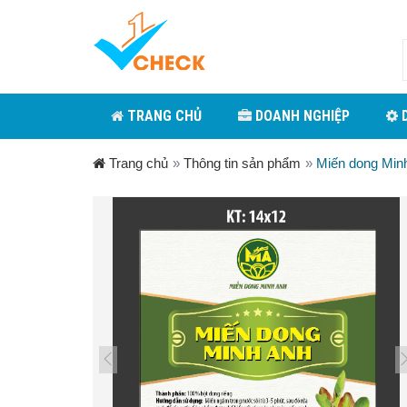
TRANG CHỦ
DOANH NGHIỆP
D
Trang chủ
»
Thông tin sản phẩm
»
Miến dong Min