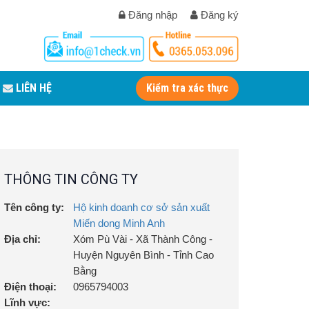
Đăng nhập
Đăng ký
LIÊN HỆ
Kiểm tra xác thực
THÔNG TIN CÔNG TY
Tên công ty:
Hộ kinh doanh cơ sở sản xuất
Miến dong Minh Anh
Địa chỉ:
Xóm Pù Vài - Xã Thành Công -
Huyện Nguyên Bình - Tỉnh Cao
Bằng
Điện thoại:
0965794003
Lĩnh vực: