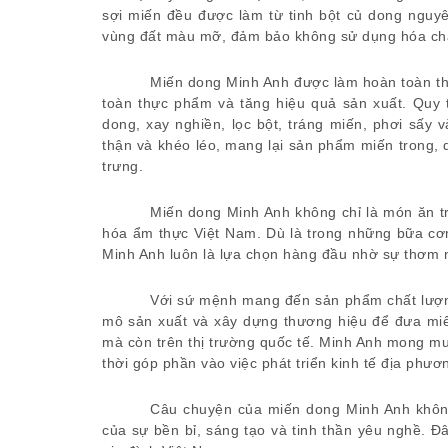
sợi miến đều được làm từ tinh bột củ dong nguyê
vùng đất màu mỡ, đảm bảo không sử dụng hóa chất
Miến dong Minh Anh được làm hoàn toàn thủ
toàn thực phẩm và tăng hiệu quả sản xuất. Quy 
dong, xay nghiền, lọc bột, tráng miến, phơi sấy
thận và khéo léo, mang lại sản phẩm miến trong, 
trưng.
Miến dong Minh Anh không chỉ là món ăn tr
hóa ẩm thực Việt Nam. Dù là trong những bữa cơ
Minh Anh luôn là lựa chọn hàng đầu nhờ sự thơm 
Với sứ mệnh mang đến sản phẩm chất lượn
mô sản xuất và xây dựng thương hiệu để đưa mi
mà còn trên thị trường quốc tế. Minh Anh mong mu
thời góp phần vào việc phát triển kinh tế địa phư
Câu chuyện của miến dong Minh Anh không
của sự bền bỉ, sáng tạo và tinh thần yêu nghề. 