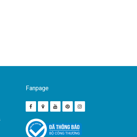
Fanpage
ả