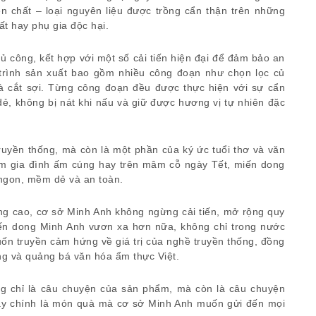
n chất – loại nguyên liệu được trồng cẩn thận trên những
 hay phụ gia độc hại.
 công, kết hợp với một số cải tiến hiện đại để đảm bảo an
trình sản xuất bao gồm nhiều công đoạn như chọn lọc củ
 và cắt sợi. Từng công đoạn đều được thực hiện với sự cẩn
dẻ, không bị nát khi nấu và giữ được hương vị tự nhiên đặc
uyền thống, mà còn là một phần của ký ức tuổi thơ và văn
m gia đình ấm cúng hay trên mâm cỗ ngày Tết, miến dong
ngon, mềm dẻ và an toàn.
g cao, cơ sở Minh Anh không ngừng cải tiến, mở rộng quy
ến dong Minh Anh vươn xa hơn nữa, không chỉ trong nước
ốn truyền cảm hứng về giá trị của nghề truyền thống, đồng
ơng và quảng bá văn hóa ẩm thực Việt.
 chỉ là câu chuyện của sản phẩm, mà còn là câu chuyện
Đây chính là món quà mà cơ sở Minh Anh muốn gửi đến mọi