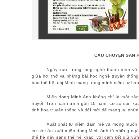
CÂU
CHUYỆN SẢN P
Ngày xưa, trong làng nghề thanh bình vớ
giữa hơi thở và những bài học nghề truyền thống
bao thế hệ, chị Minh mang trong mình niềm tự hà
Miến dong Minh Anh không chỉ là một sản
huyết. Trên hành trình gần
15
năm, cơ sở sản xuấ
tinh hoa truyền thống và đổi mới để mang lại nhữn
Xuất phát từ niềm đam mê và mong muốn gi
cơ sở sản xuất miến dong Minh Anh từ những ngày
thế hệ này sang thế hệ khác, với cam kết giữ vữ