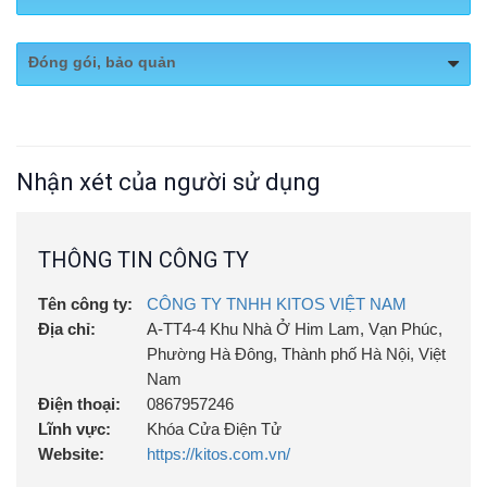
Website:
https://kitos.com.vn/
Đóng gói, bảo quản
Full box
Nhận xét của người sử dụng
THÔNG TIN CÔNG TY
Tên công ty:
CÔNG TY TNHH KITOS VIỆT NAM
Địa chỉ:
A-TT4-4 Khu Nhà Ở Him Lam, Vạn Phúc,
Phường Hà Đông, Thành phố Hà Nội, Việt
Nam
Điện thoại:
0867957246
Lĩnh vực:
Khóa Cửa Điện Tử
Website:
https://kitos.com.vn/